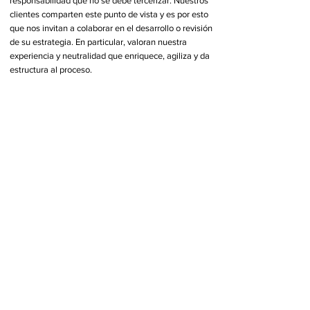
responsabilidad que no se debe tercerizar. Nuestros
clientes comparten este punto de vista y es por esto
que nos invitan a colaborar en el desarrollo o revisión
de su estrategia.
En particular, valoran nuestra
experiencia y neutralidad que enriquece, agiliza y da
estructura al proceso.
Específicamente, nuestro aporte al proceso incluye:
Análisis rigurosos y neutrales sobre la situación de la
empresa y su entorno
Información relevante de fuentes externas
Metodología y estructura para abordar el proceso,
involucrando oportunamente a los actores clave
Claridad en la articulación final de la estrategia
Puntos de vista
y perspectivas frescas
© 2020 LENS