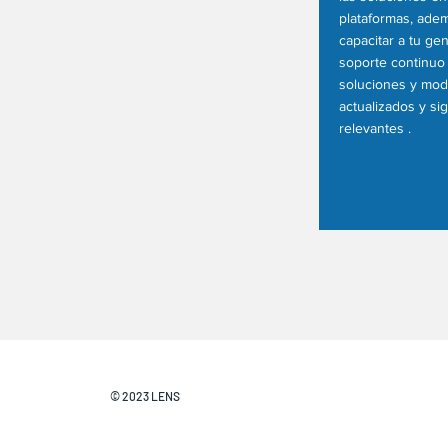
plataformas, ade
capacitar a tu ge
soporte continuo 
soluciones y mod
actualizados y si
relevantes .
© 2023 LENS