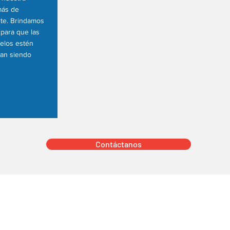
más de
nte. Brindamos
para que las
elos estén
gan siendo
Contáctanos