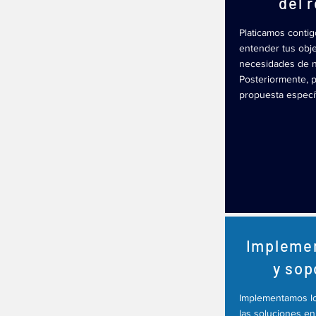
del 
Platicamos contig
entender tus obje
necesidades de n
Posteriormente, 
propuesta específi
Impleme
y sop
Implementamos l
las soluciones en