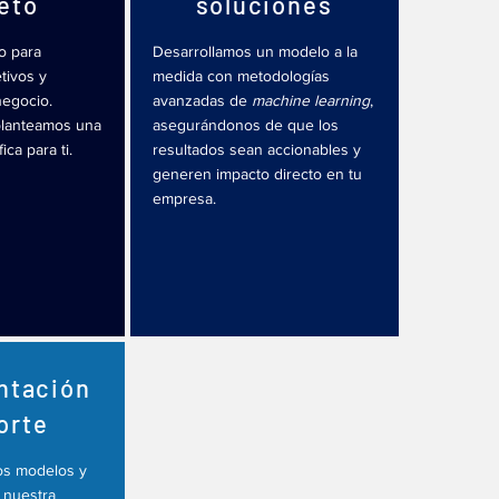
reto
soluciones
o para
Desarrollamos un modelo a la
tivos y
medida con metodologías
egocio.
avanzadas de
machine learning
,
planteamos una
asegurándonos de que los
ca para ti.
resultados sean accionables y
generen impacto directo en tu
empresa.
ntación
orte
os modelos y
 nuestra