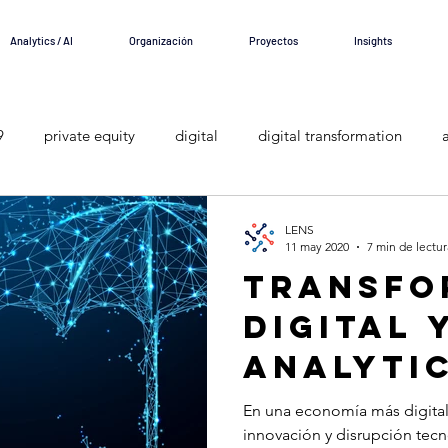
Analytics / AI
Organización
Proyectos
Insights
9
private equity
digital
digital transformation
acion
Educación
LENS
11 may 2020
7 min de lectur
Transfo
digital 
analyti
seguros
En una economía más digital,
innovación y disrupción tecn